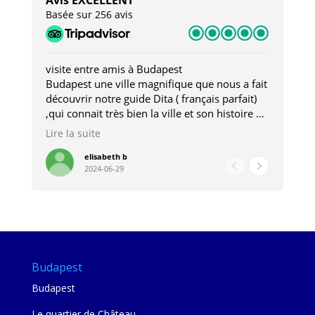
Avis EXCELLENT
Basée sur 256 avis
visite entre amis à Budapest
Tro
Budapest une ville magnifique que nous a fait
Mer
découvrir notre guide Dita ( français parfait)
dan
,qui connait très bien la ville et son histoire et
sou
qui nous a permis d'accéder à des lieux
his
Lire la suite
Lire
insolites . Elle nous a aussi très bien conseillé
mag
pour les restaurants . A la fin de notre séjour
pou
elisabeth b
2024-06-29
nous étions plus avec une amie qu' une guide
à l
202
mie
Budapest
Budapest
Le quartier de Château