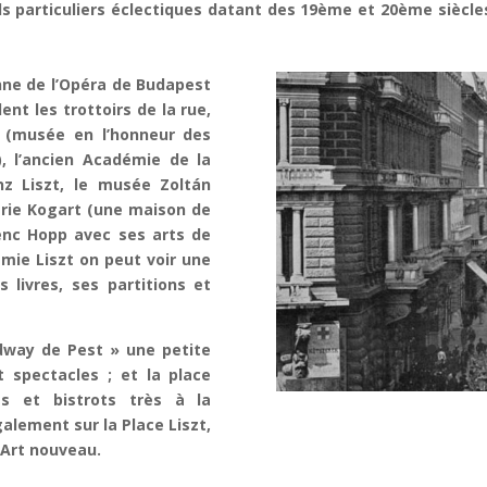
ls particuliers éclectiques datant des 19ème et 20ème siècles
nne de l’Opéra de Budapest
nt les trottoirs de la rue,
 (musée en l’honneur des
, l’ancien Académie de la
z Liszt, le musée Zoltán
lerie Kogart (une maison de
enc Hopp avec ses arts de
mie Liszt on peut voir une
 livres, ses partitions et
dway de Pest » une petite
 spectacles ; et la place
ts et bistrots très à la
lement sur la Place Liszt,
e Art nouveau.