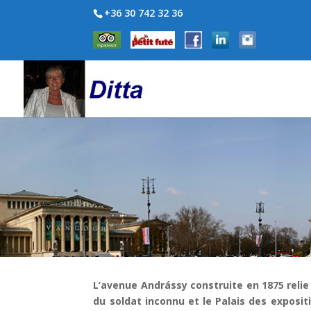
+36 30 742 32 36
L’avenue Andrássy construite en 1875 relie
du soldat inconnu et le Palais des exposi