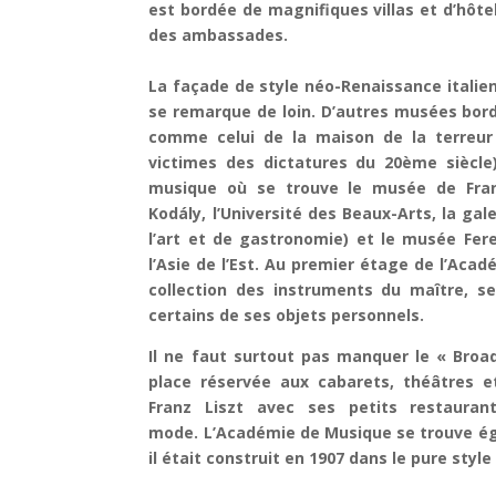
est bordée de magnifiques villas et d’hôte
des ambassades.
La façade de style néo-Renaissance italie
se remarque de loin. D’autres musées borde
comme celui de la maison de la terreur
victimes des dictatures du 20ème siècle)
musique où se trouve le musée de Fran
Kodály, l’Université des Beaux-Arts, la ga
l’art et de gastronomie) et le musée Fer
l’Asie de l’Est.
Au premier étage de l’Acadé
collection des instruments du maître, ses
certains de ses objets personnels.
Il ne faut surtout pas manquer le « Broa
place réservée aux cabarets, théâtres et
Franz Liszt avec ses petits restauran
mode. L’Académie de Musique se trouve éga
il était construit en 1907 dans le pure styl