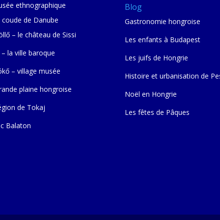
sée ethnographique
Blog
 coude de Danube
Gastronomie hongroise
llő – le château de Sissi
Les enfants à Budapest
 – la ville baroque
Les juifs de Hongrie
ókő – village musée
Histoire et urbanisation de Pe
rande plaine hongroise
Noël en Hongrie
égion de Tokaj
Les fêtes de Pâques
ac Balaton