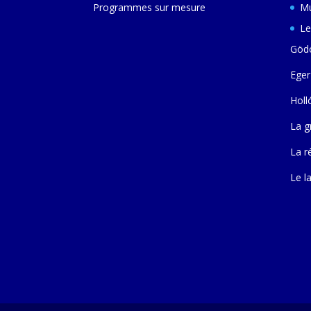
Programmes sur mesure
Mu
Le
Gödö
Eger
Holl
La g
La r
Le l