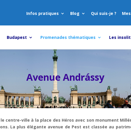
Infos pratiques
Blog
Qui suis-je ?
Mes
Budapest
Promenades thématiques
Les insoli
Avenue Andrássy
 le centre-ville à la place des Héros avec son monument Mill
tions. La plus élégante avenue de Pest est classée au patrimo