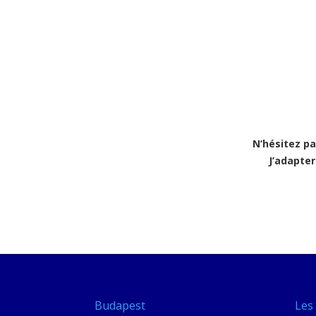
N’hésitez pa
J’adapte
Budapest
Les 