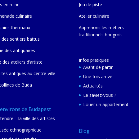
s en ruine
Jeu de piste
enade culinaire
Atelier culinaire
bains thermaux
Apprenons les métiers
traditionnels hongrois
 des sentiers battus
ue des antiquaires
Infos pratiques
e des ateliers d’artiste
Avant de partir
nités antiques au centre-ville
Une fois arrivé
collines de Buda
Actualités
Le saviez-vous ?
Louer un appartement
 environs de Budapest
tendre – la ville des artistes
sée ethnographique
Blog