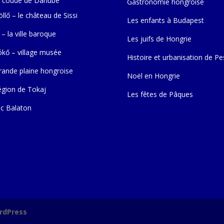
 coude de Danube
Gastronomie hongroise
llő – le château de Sissi
Les enfants à Budapest
 – la ville baroque
Les juifs de Hongrie
ókő – village musée
Histoire et urbanisation de Pe
rande plaine hongroise
Noël en Hongrie
égion de Tokaj
Les fêtes de Pâques
ac Balaton
rdPress