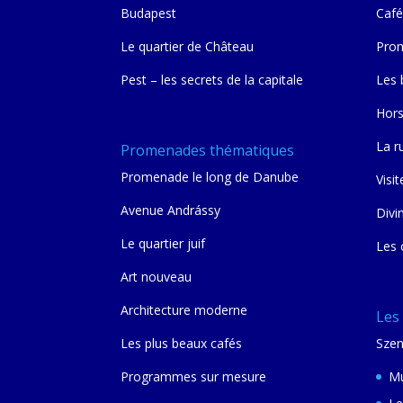
Budapest
Café
Le quartier de Château
Prom
Pest – les secrets de la capitale
Les 
Hors
La r
Promenades thématiques
Promenade le long de Danube
Visit
Avenue Andrássy
Divi
Le quartier juif
Les 
Art nouveau
Architecture moderne
Les
Les plus beaux cafés
Szen
Programmes sur mesure
Mu