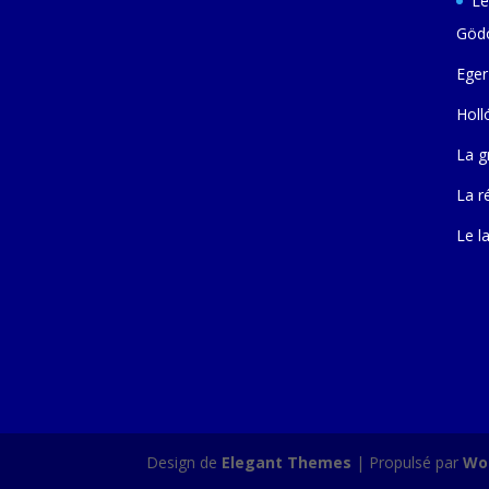
Le
Gödö
Eger
Holl
La g
La r
Le l
Design de
Elegant Themes
| Propulsé par
Wo