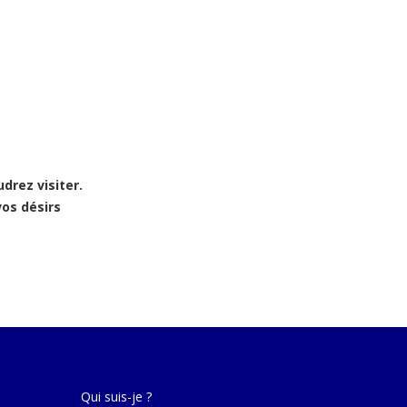
drez visiter.
os désirs
Qui suis-je ?