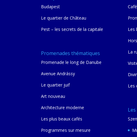
Budapest
Café
Le quartier de Château
Prom
Pest – les secrets de la capitale
Les 
Hors
La r
Promenades thématiques
Promenade le long de Danube
Visit
Avenue Andrássy
Divi
Le quartier juif
Les 
Art nouveau
Architecture moderne
Les
Les plus beaux cafés
Szen
Programmes sur mesure
Mu