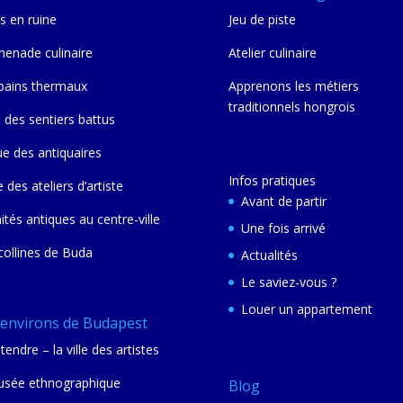
s en ruine
Jeu de piste
enade culinaire
Atelier culinaire
bains thermaux
Apprenons les métiers
traditionnels hongrois
 des sentiers battus
ue des antiquaires
Infos pratiques
e des ateliers d’artiste
Avant de partir
nités antiques au centre-ville
Une fois arrivé
collines de Buda
Actualités
Le saviez-vous ?
Louer un appartement
 environs de Budapest
tendre – la ville des artistes
sée ethnographique
Blog