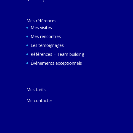
décembre 2024 e
ferai une autre v
avec elle pour m
Mes références
comprendre son
et d'autres villes
Mes visites
Mes rencontres
Les témoignages
Références – Team building
Événements exceptionnels
Mes tarifs
Me contacter