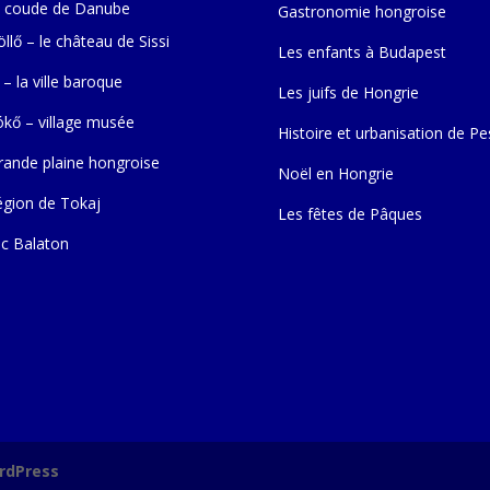
 coude de Danube
Gastronomie hongroise
llő – le château de Sissi
Les enfants à Budapest
 – la ville baroque
Les juifs de Hongrie
ókő – village musée
Histoire et urbanisation de Pe
rande plaine hongroise
Noël en Hongrie
égion de Tokaj
Les fêtes de Pâques
ac Balaton
rdPress