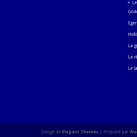
Le
Gödö
Eger
Holl
La g
La r
Le l
Design de
Elegant Themes
| Propulsé par
Wo