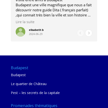
Budapest une ville magnifique que nous a fait
Mer
découvrir notre guide Dita ( français parfait)
dan
,qui connait très bien la ville et son histoire et
sou
qui nous a permis d'accéder à des lieux
his
Lire la suite
Lire
insolites . Elle nous a aussi très bien conseillé
mag
pour les restaurants . A la fin de notre séjour
pou
elisabeth b
2024-06-29
nous étions plus avec une amie qu' une guide
à l
202
mie
Budapest
Budapest
Le quartier de Château
Pest – les secrets de la capitale
Promenades thématiques