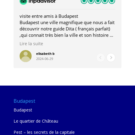
visite entre amis à Budapest
Tro
Budapest une ville magnifique que nous a fait
Mer
découvrir notre guide Dita ( français parfait)
dan
,qui connait très bien la ville et son histoire et
sou
qui nous a permis d'accéder à des lieux
his
Lire la suite
Lire
insolites . Elle nous a aussi très bien conseillé
mag
pour les restaurants . A la fin de notre séjour
pou
elisabeth b
2024-06-29
nous étions plus avec une amie qu' une guide
à l
202
mie
Budapest
Budapest
Le quartier de Château
Pest – les secrets de la capitale