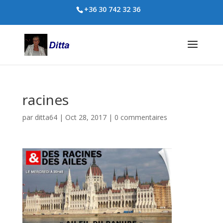
+36 30 742 32 36
racines
par
ditta64
|
Oct 28, 2017
|
0 commentaires