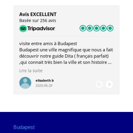
Avis EXCELLENT
Basée sur 256 avis
visite entre amis à Budapest
Tro
Budapest une ville magnifique que nous a fait
Mer
découvrir notre guide Dita ( français parfait)
dan
,qui connait très bien la ville et son histoire et
sou
qui nous a permis d'accéder à des lieux
his
Lire la suite
Lire
insolites . Elle nous a aussi très bien conseillé
mag
pour les restaurants . A la fin de notre séjour
pou
elisabeth b
2024-06-29
nous étions plus avec une amie qu' une guide
à l
202
mie
Budapest