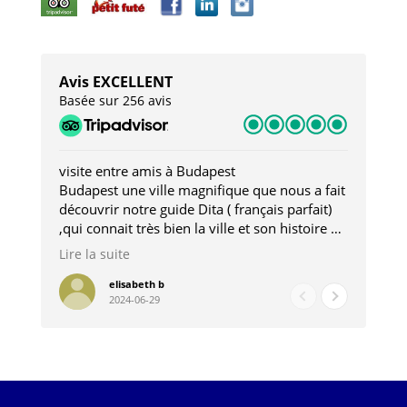
Avis EXCELLENT
Basée sur 256 avis
visite entre amis à Budapest
Tro
Budapest une ville magnifique que nous a fait
Mer
découvrir notre guide Dita ( français parfait)
dan
,qui connait très bien la ville et son histoire et
sou
qui nous a permis d'accéder à des lieux
his
Lire la suite
Lire
insolites . Elle nous a aussi très bien conseillé
mag
pour les restaurants . A la fin de notre séjour
pou
elisabeth b
2024-06-29
nous étions plus avec une amie qu' une guide
à l
202
mie