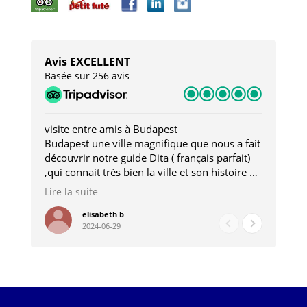
Avis EXCELLENT
Basée sur 256 avis
visite entre amis à Budapest
Tro
Budapest une ville magnifique que nous a fait
Mer
découvrir notre guide Dita ( français parfait)
dan
,qui connait très bien la ville et son histoire et
sou
qui nous a permis d'accéder à des lieux
his
Lire la suite
Lire
insolites . Elle nous a aussi très bien conseillé
mag
pour les restaurants . A la fin de notre séjour
pou
elisabeth b
2024-06-29
nous étions plus avec une amie qu' une guide
à l
202
mie