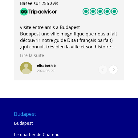
Basée sur 256 avis
visite entre amis à Budapest
Tro
Budapest une ville magnifique que nous a fait
Mer
découvrir notre guide Dita ( français parfait)
dan
,qui connait très bien la ville et son histoire et
sou
qui nous a permis d'accéder à des lieux
his
Lire la suite
Lire
insolites . Elle nous a aussi très bien conseillé
mag
pour les restaurants . A la fin de notre séjour
pou
elisabeth b
2024-06-29
nous étions plus avec une amie qu' une guide
à l
202
mie
Budapest
Budapest
Le quartier de Château