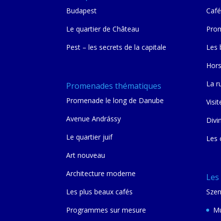
Budapest
Café
Le quartier de Château
Prom
Pest – les secrets de la capitale
Les 
Hors
La r
Promenades thématiques
Promenade le long de Danube
Visit
Avenue Andrássy
Divi
Le quartier juif
Les 
Art nouveau
Architecture moderne
Les
Les plus beaux cafés
Szen
Programmes sur mesure
Mu