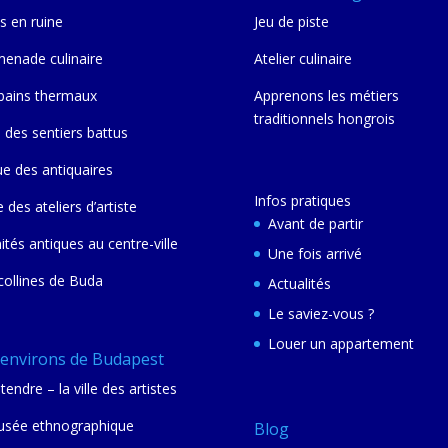
s en ruine
Jeu de piste
enade culinaire
Atelier culinaire
bains thermaux
Apprenons les métiers
traditionnels hongrois
 des sentiers battus
ue des antiquaires
Infos pratiques
e des ateliers d’artiste
Avant de partir
nités antiques au centre-ville
Une fois arrivé
collines de Buda
Actualités
Le saviez-vous ?
Louer un appartement
 environs de Budapest
tendre – la ville des artistes
sée ethnographique
Blog