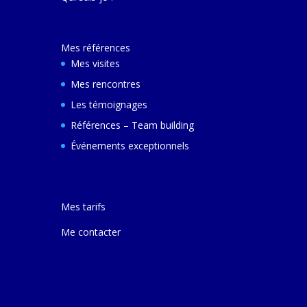
décembre 2024 e
ferai une autre v
avec elle pour m
Mes références
comprendre son
et d'autres villes
Mes visites
Mes rencontres
Les témoignages
Références – Team building
Événements exceptionnels
Mes tarifs
Me contacter