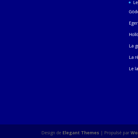
Le
Gödö
Eger
Holl
La g
La r
Le l
Design de
Elegant Themes
| Propulsé par
Wo