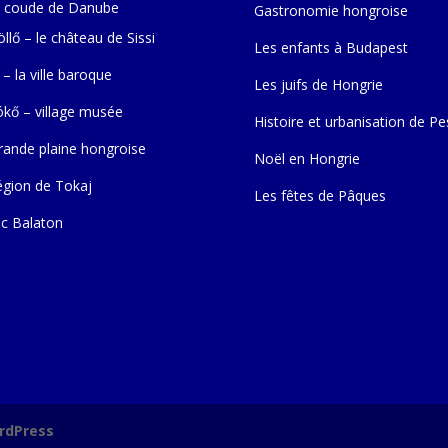
 coude de Danube
Gastronomie hongroise
llő – le château de Sissi
Les enfants à Budapest
 – la ville baroque
Les juifs de Hongrie
ókő – village musée
Histoire et urbanisation de Pe
rande plaine hongroise
Noël en Hongrie
égion de Tokaj
Les fêtes de Pâques
ac Balaton
rdPress