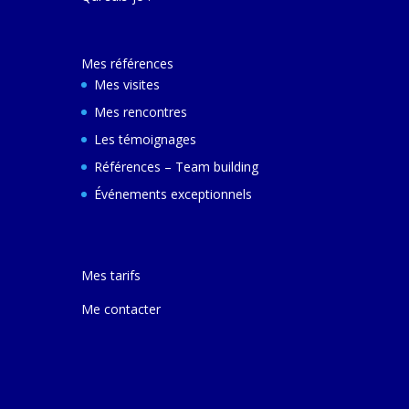
décembre 2024 e
ferai une autre v
avec elle pour m
Mes références
comprendre son
et d'autres villes
Mes visites
Mes rencontres
Les témoignages
Références – Team building
Événements exceptionnels
Mes tarifs
Me contacter