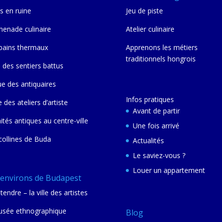
s en ruine
Jeu de piste
enade culinaire
Atelier culinaire
bains thermaux
Apprenons les métiers
traditionnels hongrois
 des sentiers battus
ue des antiquaires
Infos pratiques
e des ateliers d’artiste
Avant de partir
nités antiques au centre-ville
Une fois arrivé
collines de Buda
Actualités
Le saviez-vous ?
Louer un appartement
 environs de Budapest
tendre – la ville des artistes
sée ethnographique
Blog