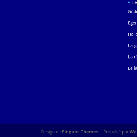
Le
Gödö
Eger
Holl
La g
La r
Le l
Design de
Elegant Themes
| Propulsé par
Wo