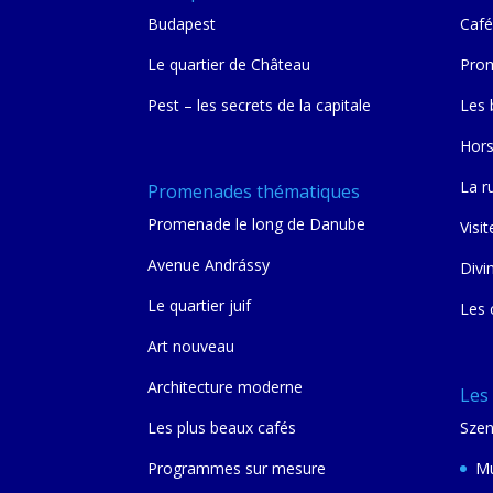
Budapest
Café
Le quartier de Château
Prom
Pest – les secrets de la capitale
Les 
Hors
La r
Promenades thématiques
Promenade le long de Danube
Visit
Avenue Andrássy
Divi
Le quartier juif
Les 
Art nouveau
Architecture moderne
Les
Les plus beaux cafés
Szen
Programmes sur mesure
Mu