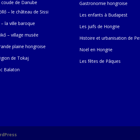
 coude de Danube
Gastronomie hongroise
llő – le château de Sissi
Les enfants à Budapest
 – la ville baroque
Les juifs de Hongrie
ókő – village musée
Histoire et urbanisation de Pe
rande plaine hongroise
Noël en Hongrie
égion de Tokaj
Les fêtes de Pâques
ac Balaton
rdPress