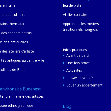
s en ruine
Jeu de piste
enade culinaire
Atelier culinaire
bains thermaux
Apprenons les métiers
traditionnels hongrois
 des sentiers battus
ue des antiquaires
Infos pratiques
e des ateliers d’artiste
Avant de partir
nités antiques au centre-ville
Une fois arrivé
collines de Buda
Actualités
Le saviez-vous ?
Louer un appartement
 environs de Budapest
tendre – la ville des artistes
sée ethnographique
Blog