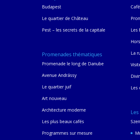
Budapest
Café
Le quartier de Château
Prom
Pest – les secrets de la capitale
Les 
Hors
La r
Promenades thématiques
Promenade le long de Danube
Visit
Avenue Andrássy
Divi
Le quartier juif
Les 
Art nouveau
Architecture moderne
Les
Les plus beaux cafés
Szen
Programmes sur mesure
Mu