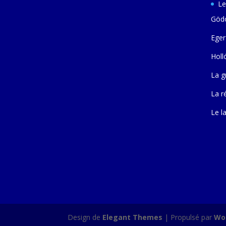
Le
Gödö
Eger
Holl
La g
La r
Le l
Design de
Elegant Themes
| Propulsé par
Wo