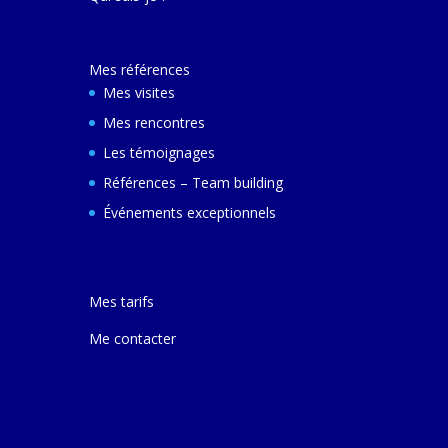
décembre 2024 e
ferai une autre v
avec elle pour m
Mes références
comprendre son
et d'autres villes
Mes visites
Mes rencontres
Les témoignages
Références – Team building
Événements exceptionnels
Mes tarifs
Me contacter