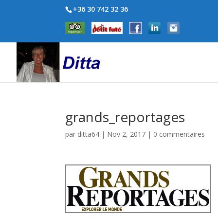
+36 30 742 32 36
grands_reportages
par
ditta64
|
Nov 2, 2017
|
0 commentaires