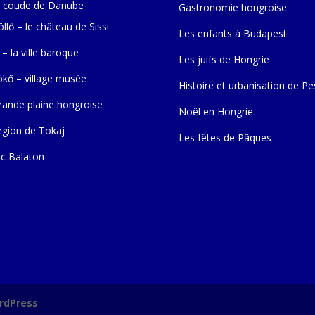
 coude de Danube
Gastronomie hongroise
llő – le château de Sissi
Les enfants à Budapest
 – la ville baroque
Les juifs de Hongrie
ókő – village musée
Histoire et urbanisation de Pe
rande plaine hongroise
Noël en Hongrie
égion de Tokaj
Les fêtes de Pâques
ac Balaton
rdPress