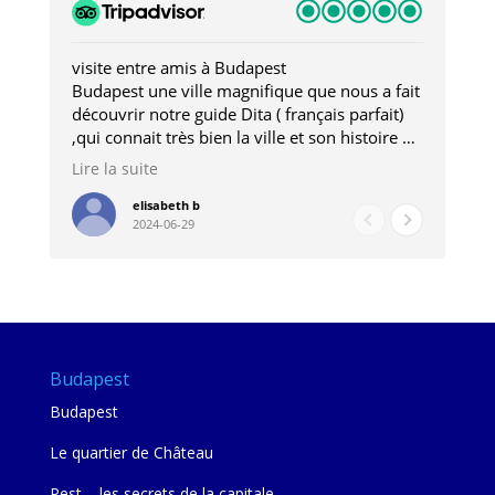
visite entre amis à Budapest
Tro
Budapest une ville magnifique que nous a fait
Mer
découvrir notre guide Dita ( français parfait)
dan
,qui connait très bien la ville et son histoire et
sou
qui nous a permis d'accéder à des lieux
his
Lire la suite
Lire
insolites . Elle nous a aussi très bien conseillé
mag
pour les restaurants . A la fin de notre séjour
pou
elisabeth b
2024-06-29
nous étions plus avec une amie qu' une guide
à l
202
mie
Budapest
Budapest
Le quartier de Château
Pest – les secrets de la capitale