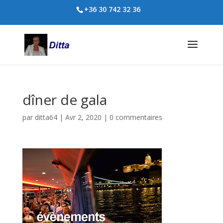
+36 30 742 32 36
dîner de gala
par
ditta64
|
Avr 2, 2020
|
0 commentaires