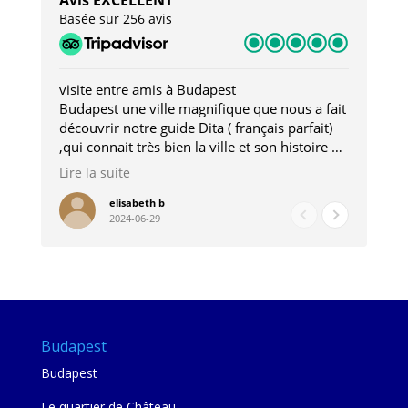
Avis EXCELLENT
Basée sur 256 avis
visite entre amis à Budapest
Tro
Budapest une ville magnifique que nous a fait
Mer
découvrir notre guide Dita ( français parfait)
dan
,qui connait très bien la ville et son histoire et
sou
qui nous a permis d'accéder à des lieux
his
Lire la suite
Lire
insolites . Elle nous a aussi très bien conseillé
mag
pour les restaurants . A la fin de notre séjour
pou
elisabeth b
2024-06-29
nous étions plus avec une amie qu' une guide
à l
202
mie
Budapest
Budapest
Le quartier de Château