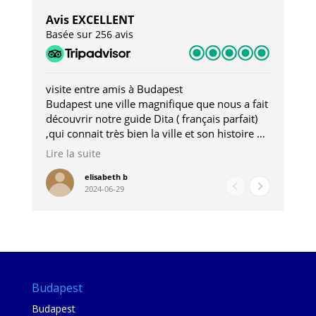
Avis EXCELLENT
Basée sur 256 avis
visite entre amis à Budapest
Tro
Budapest une ville magnifique que nous a fait
Mer
découvrir notre guide Dita ( français parfait)
dan
,qui connait très bien la ville et son histoire et
sou
qui nous a permis d'accéder à des lieux
his
Lire la suite
Lire
insolites . Elle nous a aussi très bien conseillé
mag
pour les restaurants . A la fin de notre séjour
pou
elisabeth b
2024-06-29
nous étions plus avec une amie qu' une guide
à l
202
mie
Budapest
Budapest