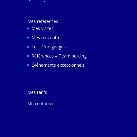
décembre 2024 e
ferai une autre v
avec elle pour m
Mes références
comprendre son
et d'autres villes
Mes visites
Mes rencontres
Les témoignages
Références – Team building
Événements exceptionnels
Mes tarifs
Me contacter