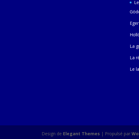
Le
Gödö
Eger
Holl
La g
La r
Le l
Design de
Elegant Themes
| Propulsé par
Wo