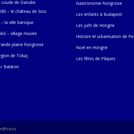
 coude de Danube
Gastronomie hongroise
llő – le château de Sissi
Les enfants à Budapest
 – la ville baroque
Les juifs de Hongrie
ókő – village musée
Histoire et urbanisation de Pe
rande plaine hongroise
Noël en Hongrie
égion de Tokaj
Les fêtes de Pâques
ac Balaton
rdPress