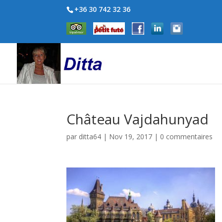
+36 30 742 32 36
Château Vajdahunyad
par
ditta64
|
Nov 19, 2017
|
0 commentaires