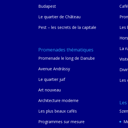
Budapest
Café
Le quartier de Château
Prom
Pest – les secrets de la capitale
Les 
Hors
La r
Promenades thématiques
Promenade le long de Danube
Visit
Avenue Andrássy
Divi
Le quartier juif
Les 
Art nouveau
Architecture moderne
Les
Les plus beaux cafés
Szen
Programmes sur mesure
Mu