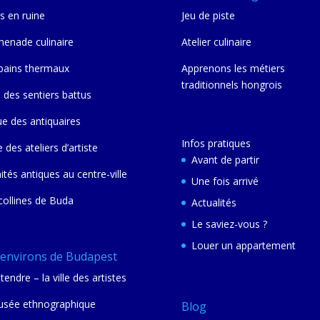
s en ruine
Jeu de piste
enade culinaire
Atelier culinaire
bains thermaux
Apprenons les métiers
traditionnels hongrois
 des sentiers battus
ue des antiquaires
Infos pratiques
e des ateliers d’artiste
Avant de partir
nités antiques au centre-ville
Une fois arrivé
collines de Buda
Actualités
Le saviez-vous ?
Louer un appartement
 environs de Budapest
tendre – la ville des artistes
sée ethnographique
Blog