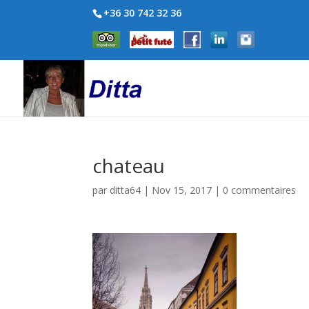
+36 30 742 32 36
chateau
par
ditta64
|
Nov 15, 2017
|
0 commentaires