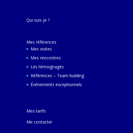
décembre 2024 e
ferai une autre v
avec elle pour m
Qui suis-je ?
comprendre son
et d'autres villes
Mes références
Mes visites
Mes rencontres
Les témoignages
Références – Team building
Événements exceptionnels
Mes tarifs
Me contacter