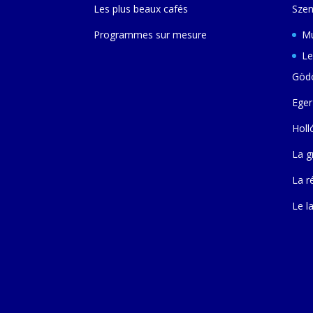
Les plus beaux cafés
Szen
Programmes sur mesure
Mu
Le
Gödö
Eger
Holl
La g
La r
Le l