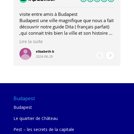
visite entre amis à Budapest
Tro
Budapest une ville magnifique que nous a fait
Mer
découvrir notre guide Dita ( français parfait)
dan
,qui connait très bien la ville et son histoire et
sou
qui nous a permis d'accéder à des lieux
his
Lire la suite
Lire
insolites . Elle nous a aussi très bien conseillé
mag
pour les restaurants . A la fin de notre séjour
pou
elisabeth b
2024-06-29
nous étions plus avec une amie qu' une guide
à l
202
mie
Budapest
Budapest
Le quartier de Château
Pest – les secrets de la capitale