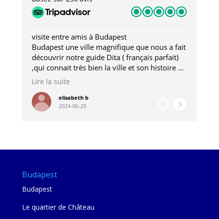
visite entre amis à Budapest
Tro
Budapest une ville magnifique que nous a fait
Mer
découvrir notre guide Dita ( français parfait)
dan
,qui connait très bien la ville et son histoire et
sou
qui nous a permis d'accéder à des lieux
his
Lire la suite
Lire
insolites . Elle nous a aussi très bien conseillé
mag
pour les restaurants . A la fin de notre séjour
pou
elisabeth b
2024-06-29
nous étions plus avec une amie qu' une guide
à l
202
mie
Budapest
Budapest
Le quartier de Château