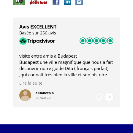
Avis EXCELLENT
Basée sur 256 avis
visite entre amis à Budapest
Tro
Budapest une ville magnifique que nous a fait
Mer
découvrir notre guide Dita ( français parfait)
dan
,qui connait très bien la ville et son histoire et
sou
qui nous a permis d'accéder à des lieux
his
Lire la suite
Lire
insolites . Elle nous a aussi très bien conseillé
mag
pour les restaurants . A la fin de notre séjour
pou
elisabeth b
2024-06-29
nous étions plus avec une amie qu' une guide
à l
202
mie