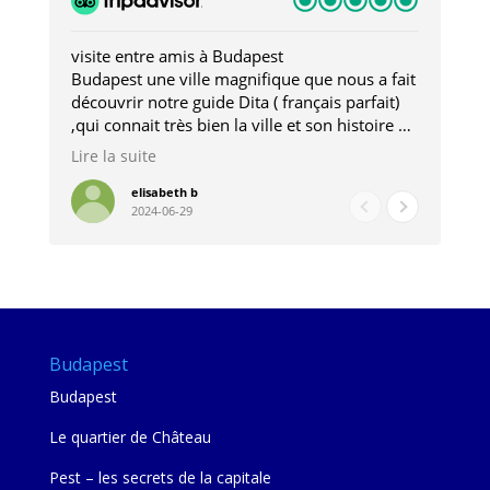
visite entre amis à Budapest
Tro
Budapest une ville magnifique que nous a fait
Mer
découvrir notre guide Dita ( français parfait)
dan
,qui connait très bien la ville et son histoire et
sou
qui nous a permis d'accéder à des lieux
his
Lire la suite
Lire
insolites . Elle nous a aussi très bien conseillé
mag
pour les restaurants . A la fin de notre séjour
pou
elisabeth b
2024-06-29
nous étions plus avec une amie qu' une guide
à l
202
mie
Budapest
Budapest
Le quartier de Château
Pest – les secrets de la capitale