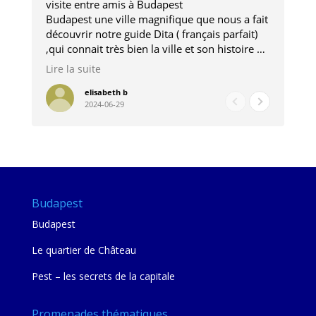
visite entre amis à Budapest
Tro
Budapest une ville magnifique que nous a fait
Mer
découvrir notre guide Dita ( français parfait)
dan
,qui connait très bien la ville et son histoire et
sou
qui nous a permis d'accéder à des lieux
his
Lire la suite
Lire
insolites . Elle nous a aussi très bien conseillé
mag
pour les restaurants . A la fin de notre séjour
pou
elisabeth b
2024-06-29
nous étions plus avec une amie qu' une guide
à l
202
mie
Budapest
Budapest
Le quartier de Château
Pest – les secrets de la capitale
Promenades thématiques