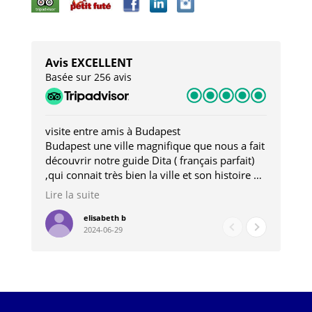
Avis EXCELLENT
Basée sur 256 avis
visite entre amis à Budapest
Tro
Budapest une ville magnifique que nous a fait
Mer
découvrir notre guide Dita ( français parfait)
dan
,qui connait très bien la ville et son histoire et
sou
qui nous a permis d'accéder à des lieux
his
Lire la suite
Lire
insolites . Elle nous a aussi très bien conseillé
mag
pour les restaurants . A la fin de notre séjour
pou
elisabeth b
2024-06-29
nous étions plus avec une amie qu' une guide
à l
202
mie