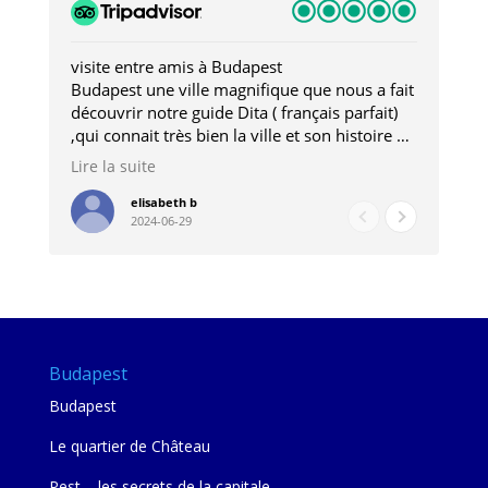
visite entre amis à Budapest
Tro
Budapest une ville magnifique que nous a fait
Mer
découvrir notre guide Dita ( français parfait)
dan
,qui connait très bien la ville et son histoire et
sou
qui nous a permis d'accéder à des lieux
his
Lire la suite
Lire
insolites . Elle nous a aussi très bien conseillé
mag
pour les restaurants . A la fin de notre séjour
pou
elisabeth b
2024-06-29
nous étions plus avec une amie qu' une guide
à l
202
mie
Budapest
Budapest
Le quartier de Château
Pest – les secrets de la capitale