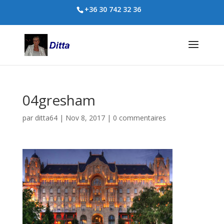
+36 30 742 32 36
04gresham
par
ditta64
|
Nov 8, 2017
|
0 commentaires