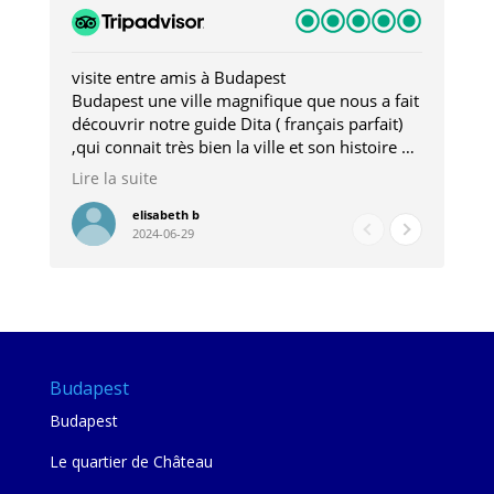
visite entre amis à Budapest
Tro
Budapest une ville magnifique que nous a fait
Mer
découvrir notre guide Dita ( français parfait)
dan
,qui connait très bien la ville et son histoire et
sou
qui nous a permis d'accéder à des lieux
his
Lire la suite
Lire
insolites . Elle nous a aussi très bien conseillé
mag
pour les restaurants . A la fin de notre séjour
pou
elisabeth b
2024-06-29
nous étions plus avec une amie qu' une guide
à l
202
mie
Budapest
Budapest
Le quartier de Château