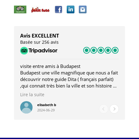
Avis EXCELLENT
Basée sur 256 avis
visite entre amis à Budapest
Tro
Budapest une ville magnifique que nous a fait
Mer
découvrir notre guide Dita ( français parfait)
dan
,qui connait très bien la ville et son histoire et
sou
qui nous a permis d'accéder à des lieux
his
Lire la suite
Lire
insolites . Elle nous a aussi très bien conseillé
mag
pour les restaurants . A la fin de notre séjour
pou
elisabeth b
2024-06-29
nous étions plus avec une amie qu' une guide
à l
202
mie