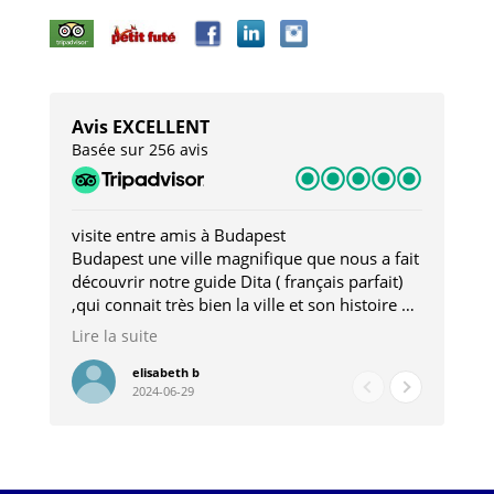
Avis EXCELLENT
Basée sur 256 avis
visite entre amis à Budapest
Tro
Budapest une ville magnifique que nous a fait
Mer
découvrir notre guide Dita ( français parfait)
dan
,qui connait très bien la ville et son histoire et
sou
qui nous a permis d'accéder à des lieux
his
Lire la suite
Lire
insolites . Elle nous a aussi très bien conseillé
mag
pour les restaurants . A la fin de notre séjour
pou
elisabeth b
2024-06-29
nous étions plus avec une amie qu' une guide
à l
202
mie