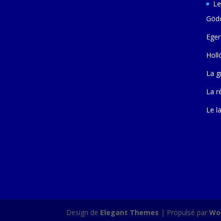
Le
Gödö
Eger
Holl
La g
La r
Le l
Design de
Elegant Themes
| Propulsé par
Wo