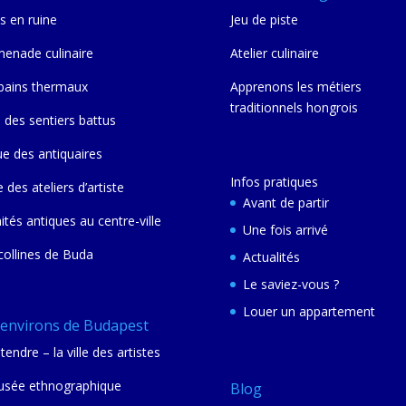
s en ruine
Jeu de piste
enade culinaire
Atelier culinaire
bains thermaux
Apprenons les métiers
traditionnels hongrois
 des sentiers battus
ue des antiquaires
Infos pratiques
e des ateliers d’artiste
Avant de partir
nités antiques au centre-ville
Une fois arrivé
collines de Buda
Actualités
Le saviez-vous ?
Louer un appartement
 environs de Budapest
tendre – la ville des artistes
sée ethnographique
Blog