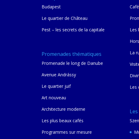
Budapest
Café
Le quartier de Château
Prom
Pest – les secrets de la capitale
Les 
Hors
La r
Promenades thématiques
Promenade le long de Danube
Visit
Avenue Andrássy
Divi
Le quartier juif
Les 
Art nouveau
Architecture moderne
Les
Les plus beaux cafés
Szen
Programmes sur mesure
Mu