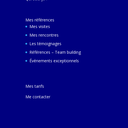
décembre 2024 e
ferai une autre v
avec elle pour m
Mes références
comprendre son
et d'autres villes
Mes visites
Mes rencontres
Les témoignages
Références – Team building
Événements exceptionnels
Mes tarifs
Me contacter