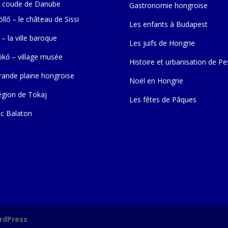
 coude de Danube
Gastronomie hongroise
llő – le château de Sissi
Les enfants à Budapest
 – la ville baroque
Les juifs de Hongrie
ókő – village musée
Histoire et urbanisation de Pe
rande plaine hongroise
Noël en Hongrie
égion de Tokaj
Les fêtes de Pâques
ac Balaton
rdPress