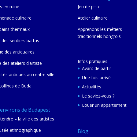
s en ruine
Jeu de piste
enade culinaire
Atelier culinaire
bains thermaux
Apprenons les métiers
traditionnels hongrois
 des sentiers battus
ue des antiquaires
Infos pratiques
e des ateliers d’artiste
Avant de partir
nités antiques au centre-ville
Une fois arrivé
collines de Buda
Actualités
Le saviez-vous ?
Louer un appartement
 environs de Budapest
tendre – la ville des artistes
sée ethnographique
Blog