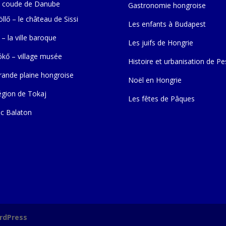
 coude de Danube
Gastronomie hongroise
llő – le château de Sissi
Les enfants à Budapest
 – la ville baroque
Les juifs de Hongrie
ókő – village musée
Histoire et urbanisation de Pe
rande plaine hongroise
Noël en Hongrie
égion de Tokaj
Les fêtes de Pâques
ac Balaton
rdPress