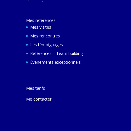
décembre 2024 e
ferai une autre v
avec elle pour m
Mes références
comprendre son
et d'autres villes
Mes visites
Mes rencontres
Les témoignages
Références – Team building
Événements exceptionnels
Mes tarifs
Me contacter