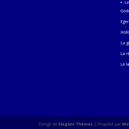
Le
Gödö
Eger
Holl
La g
La r
Le l
Design de
Elegant Themes
| Propulsé par
Wo