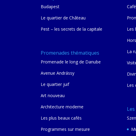
Budapest
Café
Le quartier de Château
Prom
Pest – les secrets de la capitale
Les 
Hors
La r
Promenades thématiques
Promenade le long de Danube
Visit
Avenue Andrássy
Divi
Le quartier juif
Les 
Art nouveau
Architecture moderne
Les
Les plus beaux cafés
Szen
Programmes sur mesure
Mu