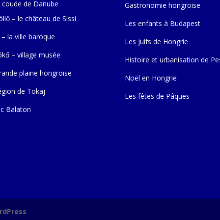
 coude de Danube
Gastronomie hongroise
llő – le château de Sissi
Les enfants à Budapest
 – la ville baroque
Les juifs de Hongrie
ókő – village musée
Histoire et urbanisation de Pe
rande plaine hongroise
Noël en Hongrie
égion de Tokaj
Les fêtes de Pâques
ac Balaton
rdPress