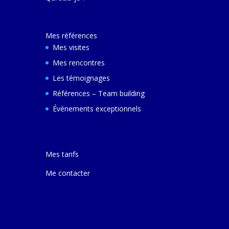
décembre 2024 e
ferai une autre v
avec elle pour m
Mes références
comprendre son
et d'autres villes
Mes visites
Mes rencontres
Les témoignages
Références – Team building
Événements exceptionnels
Mes tarifs
Me contacter