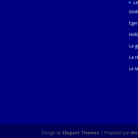
Le
Gödö
Eger
Holl
La g
La r
Le l
Design de
Elegant Themes
| Propulsé par
Wo