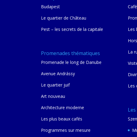
Budapest
Café
Le quartier de Château
Prom
Pest – les secrets de la capitale
Les 
Hors
La r
Promenades thématiques
Promenade le long de Danube
Visit
Avenue Andrássy
Divi
Le quartier juif
Les 
Art nouveau
Architecture moderne
Les
Les plus beaux cafés
Szen
Programmes sur mesure
Mu