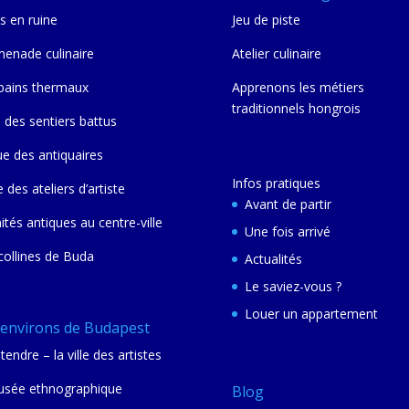
s en ruine
Jeu de piste
enade culinaire
Atelier culinaire
bains thermaux
Apprenons les métiers
traditionnels hongrois
 des sentiers battus
ue des antiquaires
Infos pratiques
e des ateliers d’artiste
Avant de partir
nités antiques au centre-ville
Une fois arrivé
collines de Buda
Actualités
Le saviez-vous ?
Louer un appartement
 environs de Budapest
tendre – la ville des artistes
sée ethnographique
Blog