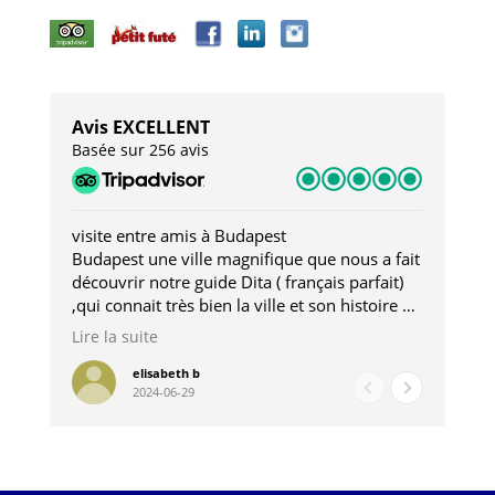
Avis EXCELLENT
Basée sur 256 avis
visite entre amis à Budapest
Tro
Budapest une ville magnifique que nous a fait
Mer
découvrir notre guide Dita ( français parfait)
dan
,qui connait très bien la ville et son histoire et
sou
qui nous a permis d'accéder à des lieux
his
Lire la suite
Lire
insolites . Elle nous a aussi très bien conseillé
mag
pour les restaurants . A la fin de notre séjour
pou
elisabeth b
2024-06-29
nous étions plus avec une amie qu' une guide
à l
202
mie