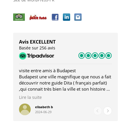
Avis EXCELLENT
Basée sur 256 avis
visite entre amis à Budapest
Tro
Budapest une ville magnifique que nous a fait
Mer
découvrir notre guide Dita ( français parfait)
dan
,qui connait très bien la ville et son histoire et
sou
qui nous a permis d'accéder à des lieux
his
Lire la suite
Lire
insolites . Elle nous a aussi très bien conseillé
mag
pour les restaurants . A la fin de notre séjour
pou
elisabeth b
2024-06-29
nous étions plus avec une amie qu' une guide
à l
202
mie