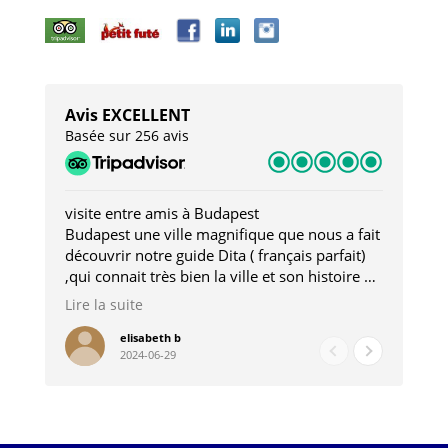
Avis EXCELLENT
Basée sur 256 avis
visite entre amis à Budapest
Tro
Budapest une ville magnifique que nous a fait
Mer
découvrir notre guide Dita ( français parfait)
dan
,qui connait très bien la ville et son histoire et
sou
qui nous a permis d'accéder à des lieux
his
Lire la suite
Lire
insolites . Elle nous a aussi très bien conseillé
mag
pour les restaurants . A la fin de notre séjour
pou
elisabeth b
2024-06-29
nous étions plus avec une amie qu' une guide
à l
202
mie