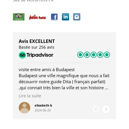
Avis EXCELLENT
Basée sur 256 avis
visite entre amis à Budapest
Tro
Budapest une ville magnifique que nous a fait
Mer
découvrir notre guide Dita ( français parfait)
dan
,qui connait très bien la ville et son histoire et
sou
qui nous a permis d'accéder à des lieux
his
Lire la suite
Lire
insolites . Elle nous a aussi très bien conseillé
mag
pour les restaurants . A la fin de notre séjour
pou
elisabeth b
2024-06-29
nous étions plus avec une amie qu' une guide
à l
202
mie