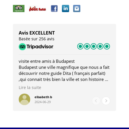
Avis EXCELLENT
Basée sur 256 avis
visite entre amis à Budapest
Tro
Budapest une ville magnifique que nous a fait
Mer
découvrir notre guide Dita ( français parfait)
dan
,qui connait très bien la ville et son histoire et
sou
qui nous a permis d'accéder à des lieux
his
Lire la suite
Lire
insolites . Elle nous a aussi très bien conseillé
mag
pour les restaurants . A la fin de notre séjour
pou
elisabeth b
2024-06-29
nous étions plus avec une amie qu' une guide
à l
202
mie