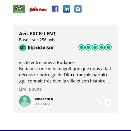
Avis EXCELLENT
Basée sur 256 avis
visite entre amis à Budapest
Tro
Budapest une ville magnifique que nous a fait
Mer
découvrir notre guide Dita ( français parfait)
dan
,qui connait très bien la ville et son histoire et
sou
qui nous a permis d'accéder à des lieux
his
Lire la suite
Lire
insolites . Elle nous a aussi très bien conseillé
mag
pour les restaurants . A la fin de notre séjour
pou
elisabeth b
2024-06-29
nous étions plus avec une amie qu' une guide
à l
202
mie