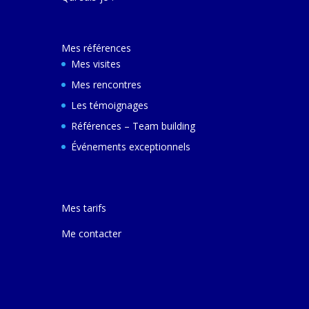
décembre 2024 e
ferai une autre v
avec elle pour m
Mes références
comprendre son
et d'autres villes
Mes visites
Mes rencontres
Les témoignages
Références – Team building
Événements exceptionnels
Mes tarifs
Me contacter