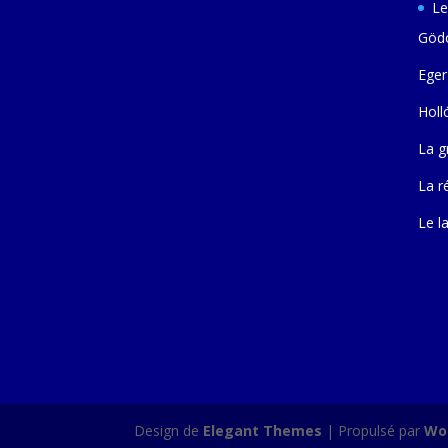
Le
Gödö
Eger
Holl
La g
La r
Le l
Design de
Elegant Themes
| Propulsé par
Wo