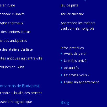
s en ruine
Jeu de piste
enade culinaire
Atelier culinaire
bains thermaux
Apprenons les métiers
traditionnels hongrois
 des sentiers battus
ue des antiquaires
Infos pratiques
e des ateliers d’artiste
Avant de partir
nités antiques au centre-ville
Une fois arrivé
collines de Buda
Actualités
Le saviez-vous ?
Louer un appartement
 environs de Budapest
tendre – la ville des artistes
sée ethnographique
Blog