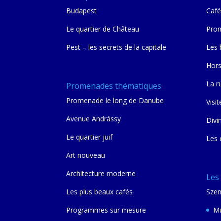
Budapest
Café
Le quartier de Château
Prom
Pest – les secrets de la capitale
Les 
Hors
La r
Promenades thématiques
Promenade le long de Danube
Visit
Avenue Andrássy
Divi
Le quartier juif
Les 
Art nouveau
Architecture moderne
Les
Les plus beaux cafés
Szen
Programmes sur mesure
Mu