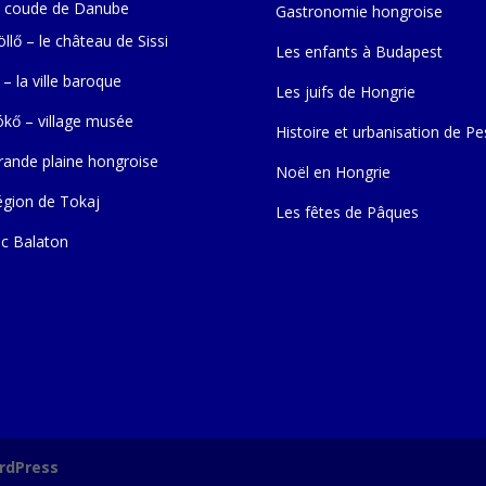
 coude de Danube
Gastronomie hongroise
llő – le château de Sissi
Les enfants à Budapest
 – la ville baroque
Les juifs de Hongrie
ókő – village musée
Histoire et urbanisation de Pe
rande plaine hongroise
Noël en Hongrie
égion de Tokaj
Les fêtes de Pâques
ac Balaton
rdPress