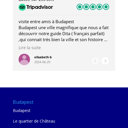
visite entre amis à Budapest
Tro
Budapest une ville magnifique que nous a fait
Mer
découvrir notre guide Dita ( français parfait)
dan
,qui connait très bien la ville et son histoire et
sou
qui nous a permis d'accéder à des lieux
his
Lire la suite
Lire
insolites . Elle nous a aussi très bien conseillé
mag
pour les restaurants . A la fin de notre séjour
pou
elisabeth b
2024-06-29
nous étions plus avec une amie qu' une guide
à l
202
mie
Budapest
Budapest
Le quartier de Château