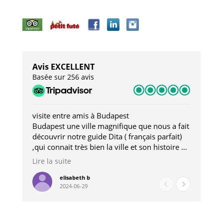
Avis EXCELLENT
Basée sur 256 avis
visite entre amis à Budapest
Tro
Budapest une ville magnifique que nous a fait
Mer
découvrir notre guide Dita ( français parfait)
dan
,qui connait très bien la ville et son histoire et
sou
qui nous a permis d'accéder à des lieux
his
Lire la suite
Lire
insolites . Elle nous a aussi très bien conseillé
mag
pour les restaurants . A la fin de notre séjour
pou
elisabeth b
2024-06-29
nous étions plus avec une amie qu' une guide
à l
202
mie