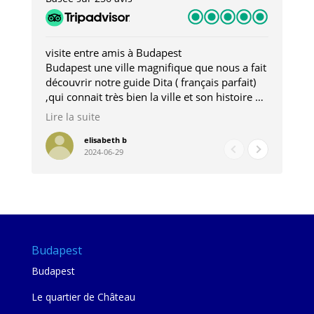
visite entre amis à Budapest
Tro
Budapest une ville magnifique que nous a fait
Mer
découvrir notre guide Dita ( français parfait)
dan
,qui connait très bien la ville et son histoire et
sou
qui nous a permis d'accéder à des lieux
his
Lire la suite
Lire
insolites . Elle nous a aussi très bien conseillé
mag
pour les restaurants . A la fin de notre séjour
pou
elisabeth b
2024-06-29
nous étions plus avec une amie qu' une guide
à l
202
mie
Budapest
Budapest
Le quartier de Château