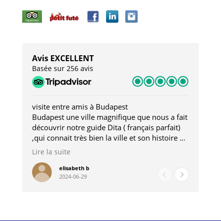
Avis EXCELLENT
Basée sur 256 avis
visite entre amis à Budapest
Tro
Budapest une ville magnifique que nous a fait
Mer
découvrir notre guide Dita ( français parfait)
dan
,qui connait très bien la ville et son histoire et
sou
qui nous a permis d'accéder à des lieux
his
Lire la suite
Lire
insolites . Elle nous a aussi très bien conseillé
mag
pour les restaurants . A la fin de notre séjour
pou
elisabeth b
2024-06-29
nous étions plus avec une amie qu' une guide
à l
202
mie