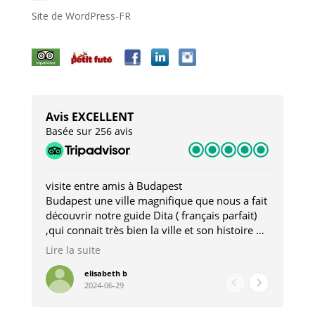
Site de WordPress-FR
Avis EXCELLENT
Basée sur 256 avis
visite entre amis à Budapest
Tro
Budapest une ville magnifique que nous a fait
Mer
découvrir notre guide Dita ( français parfait)
dan
,qui connait très bien la ville et son histoire et
sou
qui nous a permis d'accéder à des lieux
his
Lire la suite
Lire
insolites . Elle nous a aussi très bien conseillé
mag
pour les restaurants . A la fin de notre séjour
pou
elisabeth b
2024-06-29
nous étions plus avec une amie qu' une guide
à l
202