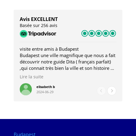
Avis EXCELLENT
Basée sur 256 avis
visite entre amis à Budapest
Tro
Budapest une ville magnifique que nous a fait
Mer
découvrir notre guide Dita ( français parfait)
dan
,qui connait très bien la ville et son histoire et
sou
qui nous a permis d'accéder à des lieux
his
Lire la suite
Lire
insolites . Elle nous a aussi très bien conseillé
mag
pour les restaurants . A la fin de notre séjour
pou
elisabeth b
2024-06-29
nous étions plus avec une amie qu' une guide
à l
202
mie
Budapest