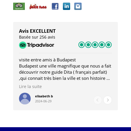
Avis EXCELLENT
Basée sur 256 avis
visite entre amis à Budapest
Tro
Budapest une ville magnifique que nous a fait
Mer
découvrir notre guide Dita ( français parfait)
dan
,qui connait très bien la ville et son histoire et
sou
qui nous a permis d'accéder à des lieux
his
Lire la suite
Lire
insolites . Elle nous a aussi très bien conseillé
mag
pour les restaurants . A la fin de notre séjour
pou
elisabeth b
2024-06-29
nous étions plus avec une amie qu' une guide
à l
202
mie