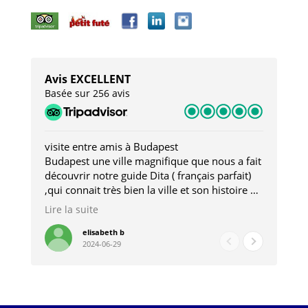
Avis EXCELLENT
Basée sur 256 avis
visite entre amis à Budapest
Tro
Budapest une ville magnifique que nous a fait
Mer
découvrir notre guide Dita ( français parfait)
dan
,qui connait très bien la ville et son histoire et
sou
qui nous a permis d'accéder à des lieux
his
Lire la suite
Lire
insolites . Elle nous a aussi très bien conseillé
mag
pour les restaurants . A la fin de notre séjour
pou
elisabeth b
2024-06-29
nous étions plus avec une amie qu' une guide
à l
202
mie