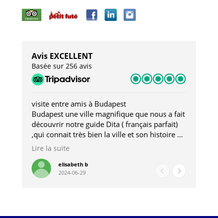
Avis EXCELLENT
Basée sur 256 avis
visite entre amis à Budapest
Tro
Budapest une ville magnifique que nous a fait
Mer
découvrir notre guide Dita ( français parfait)
dan
,qui connait très bien la ville et son histoire et
sou
qui nous a permis d'accéder à des lieux
his
Lire la suite
Lire
insolites . Elle nous a aussi très bien conseillé
mag
pour les restaurants . A la fin de notre séjour
pou
elisabeth b
2024-06-29
nous étions plus avec une amie qu' une guide
à l
202
mie