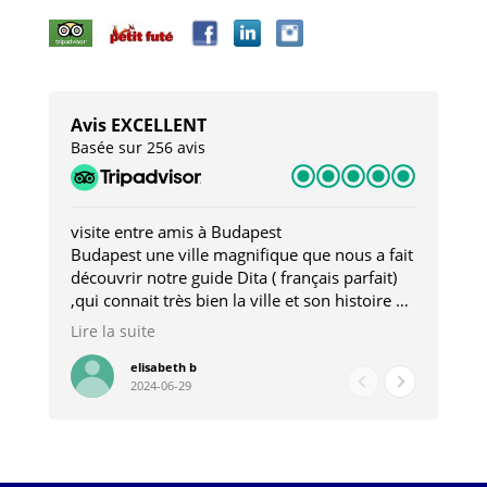
Avis EXCELLENT
Basée sur 256 avis
visite entre amis à Budapest
Tro
Budapest une ville magnifique que nous a fait
Mer
découvrir notre guide Dita ( français parfait)
dan
,qui connait très bien la ville et son histoire et
sou
qui nous a permis d'accéder à des lieux
his
Lire la suite
Lire
insolites . Elle nous a aussi très bien conseillé
mag
pour les restaurants . A la fin de notre séjour
pou
elisabeth b
2024-06-29
nous étions plus avec une amie qu' une guide
à l
202
mie