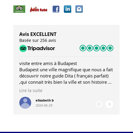
Avis EXCELLENT
Basée sur 256 avis
visite entre amis à Budapest
Tro
Budapest une ville magnifique que nous a fait
Mer
découvrir notre guide Dita ( français parfait)
dan
,qui connait très bien la ville et son histoire et
sou
qui nous a permis d'accéder à des lieux
his
Lire la suite
Lire
insolites . Elle nous a aussi très bien conseillé
mag
pour les restaurants . A la fin de notre séjour
pou
elisabeth b
2024-06-29
nous étions plus avec une amie qu' une guide
à l
202
mie