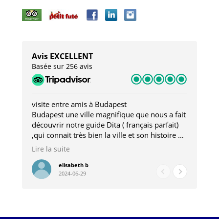
Avis EXCELLENT
Basée sur 256 avis
visite entre amis à Budapest
Tro
Budapest une ville magnifique que nous a fait
Mer
découvrir notre guide Dita ( français parfait)
dan
,qui connait très bien la ville et son histoire et
sou
qui nous a permis d'accéder à des lieux
his
Lire la suite
Lire
insolites . Elle nous a aussi très bien conseillé
mag
pour les restaurants . A la fin de notre séjour
pou
elisabeth b
2024-06-29
nous étions plus avec une amie qu' une guide
à l
202
mie